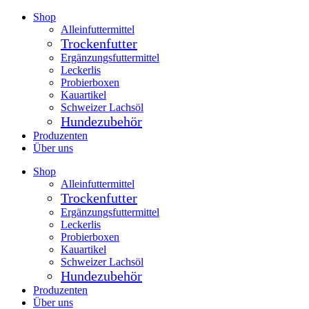
Zum
Shop
Inhalt
Alleinfuttermittel
springen
Trockenfutter
Ergänzungsfuttermittel
Leckerlis
Probierboxen
Kauartikel
Schweizer Lachsöl
Hundezubehör
Produzenten
Über uns
Shop
Alleinfuttermittel
Trockenfutter
Ergänzungsfuttermittel
Leckerlis
Probierboxen
Kauartikel
Schweizer Lachsöl
Hundezubehör
Produzenten
Über uns