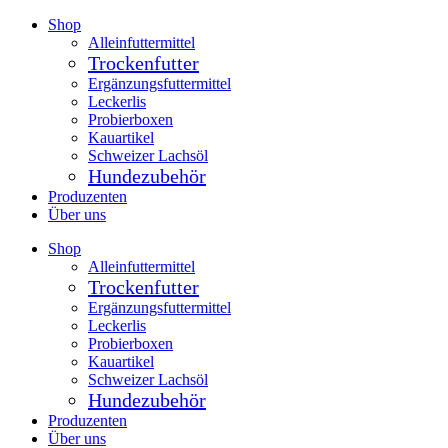
Zum
Shop
Inhalt
Alleinfuttermittel
springen
Trockenfutter
Ergänzungsfuttermittel
Leckerlis
Probierboxen
Kauartikel
Schweizer Lachsöl
Hundezubehör
Produzenten
Über uns
Shop
Alleinfuttermittel
Trockenfutter
Ergänzungsfuttermittel
Leckerlis
Probierboxen
Kauartikel
Schweizer Lachsöl
Hundezubehör
Produzenten
Über uns