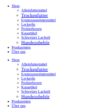
Zum
Shop
Inhalt
Alleinfuttermittel
springen
Trockenfutter
Ergänzungsfuttermittel
Leckerlis
Probierboxen
Kauartikel
Schweizer Lachsöl
Hundezubehör
Produzenten
Über uns
Shop
Alleinfuttermittel
Trockenfutter
Ergänzungsfuttermittel
Leckerlis
Probierboxen
Kauartikel
Schweizer Lachsöl
Hundezubehör
Produzenten
Über uns