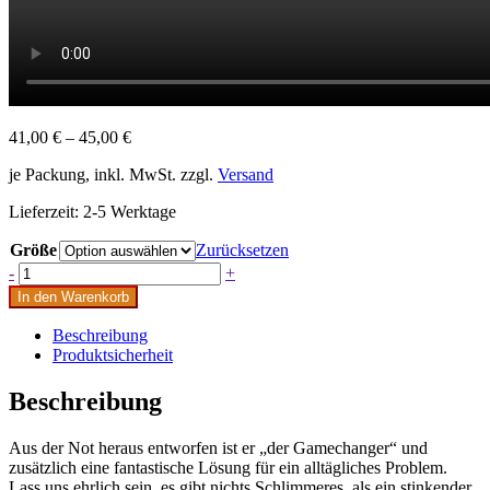
41,00
€
–
45,00
€
je Packung, inkl. MwSt. zzgl.
Versand
Lieferzeit:
2-5 Werktage
Größe
Zurücksetzen
Dicky
-
+
Bag
In den Warenkorb
rot
(S,M,L)
Beschreibung
Menge
Produktsicherheit
Beschreibung
Aus der Not heraus entworfen ist er „der Gamechanger“ und
zusätzlich eine fantastische Lösung für ein alltägliches Problem.
Lass uns ehrlich sein, es gibt nichts Schlimmeres, als ein stinkender