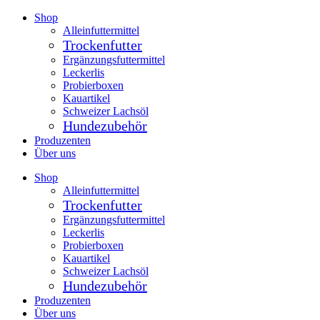
Zum
Shop
Inhalt
Alleinfuttermittel
springen
Trockenfutter
Ergänzungsfuttermittel
Leckerlis
Probierboxen
Kauartikel
Schweizer Lachsöl
Hundezubehör
Produzenten
Über uns
Shop
Alleinfuttermittel
Trockenfutter
Ergänzungsfuttermittel
Leckerlis
Probierboxen
Kauartikel
Schweizer Lachsöl
Hundezubehör
Produzenten
Über uns