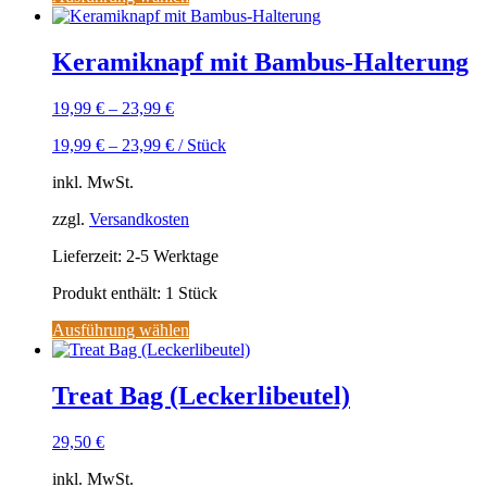
Dieses
Produkt
weist
Keramiknapf mit Bambus-Halterung
mehrere
Varianten
19,99
€
–
23,99
€
auf.
Die
19,99
€
–
23,99
€
/
Stück
Optionen
können
inkl. MwSt.
auf
der
zzgl.
Versandkosten
Produktseite
gewählt
Lieferzeit:
2-5 Werktage
werden
Produkt enthält: 1
Stück
Ausführung wählen
Dieses
Produkt
weist
Treat Bag (Leckerlibeutel)
mehrere
Varianten
29,50
€
auf.
Die
inkl. MwSt.
Optionen