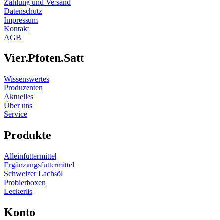
Zahlung und Versand
Die
Datenschutz
Optionen
Impressum
können
Kontakt
auf
AGB
der
Produktseite
Vier.Pfoten.Satt
gewählt
werden
Wissenswertes
Produzenten
Aktuelles
Über uns
Service
Produkte
Alleinfuttermittel
Ergänzungsfuttermittel
Schweizer Lachsöl
Probierboxen
Leckerlis
Konto