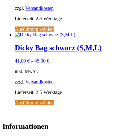
können
zzgl.
Versandkosten
auf
der
Lieferzeit:
2-5 Werktage
Produktseite
gewählt
Ausführung wählen
werden
Dieses
Produkt
weist
Dicky Bag schwarz (S,M,L)
mehrere
Varianten
41,00
€
–
45,00
€
auf.
Die
inkl. MwSt.
Optionen
können
zzgl.
Versandkosten
auf
der
Lieferzeit:
2-5 Werktage
Produktseite
gewählt
Ausführung wählen
werden
Dieses
Produkt
weist
mehrere
Informationen
Varianten
auf.